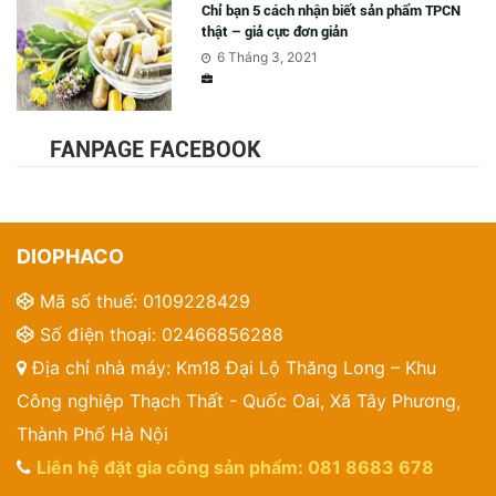
Chỉ bạn 5 cách nhận biết sản phẩm TPCN
thật – giả cực đơn giản
6 Tháng 3, 2021
FANPAGE FACEBOOK
DIOPHACO
Mã số thuế: 0109228429
Số điện thoại: 02466856288
Địa chỉ nhà máy: Km18 Đại Lộ Thăng Long – Khu
Công nghiệp Thạch Thất - Quốc Oai, Xã Tây Phương,
Thành Phố Hà Nội
Liên hệ đặt gia công sản phẩm: 081 8683 678