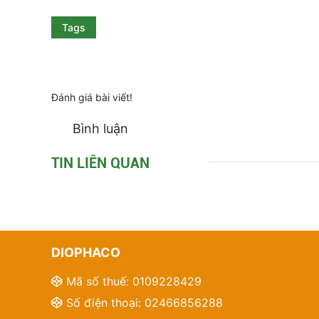
Tags
Đánh giá bài viết!
Bình luận
TIN LIÊN QUAN
DIOPHACO
Mã số thuế: 0109228429
Số điện thoại: 02466856288