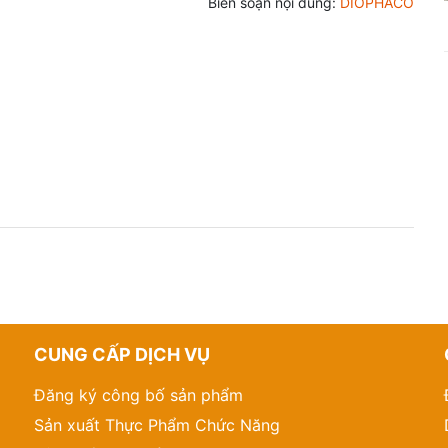
Biên soạn nội dung:
DIOPHACO
Nữ Giới
Người Cao Tuổi
Phụ Nữ Có Thai
Giải Độc
Giảm Cân
Làm Đẹp
Thuốc Bổ
Dung Dịch Sát Khuẩn
CUNG CẤP DỊCH VỤ
Đăng ký công bố sản phẩm
Sản xuất Thực Phẩm Chức Năng