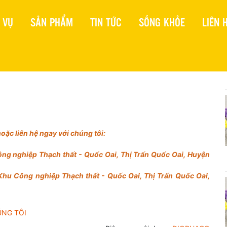
 VỤ
SẢN PHẨM
TIN TỨC
SỐNG KHỎE
LIÊN 
Sinh Lý Nam Nữ
Cơ Xương Khớp
Gan-Thận
ặc liên hệ ngay với chúng tôi:
Hệ Tiêu Hóa
ng nghiệp Thạch thất - Quốc Oai, Thị Trấn Quốc Oai, Huyện
Ung Thư - Miễn Dịch
Hệ Hô Hấp
Khu Công nghiệp Thạch thất - Quốc Oai, Thị Trấn Quốc Oai,
ÚNG TÔI
Nam Giới