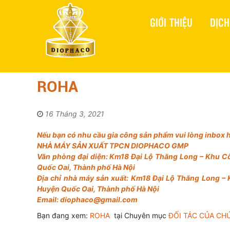
GIỚI THIỆU
DỊCH
Trang chủ
ĐỐI TÁC CỦA CHÚNG TÔI
ROHA
ROHA
16 Tháng 3, 2021
Nếu bạn có nhu cầu gia công sản phẩm vui lòng inbox ho
NHÀ MÁY SẢN XUẤT TPCN DIOPHACO GMP
Văn phòng đại diện: Km18 Đại Lộ Thăng Long – Khu Cô
Quốc Oai, Thành phố Hà Nội
Địa chỉ nhà máy sản xuất: Km18 Đại Lộ Thăng Long – 
Huyện Quốc Oai, Thành phố Hà Nội
Email: diophaco@gmail.com
Bạn đang xem:
ROHA
tại Chuyên mục
ĐỐI TÁC CỦA CH