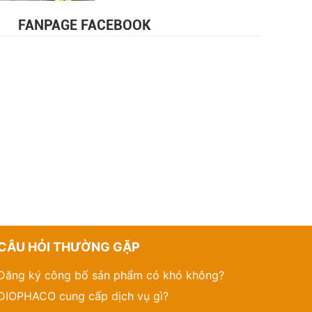
FANPAGE FACEBOOK
CÂU HỎI THƯỜNG GẶP
Đăng ký công bố sản phẩm có khó không?
DIOPHACO cung cấp dịch vụ gì?